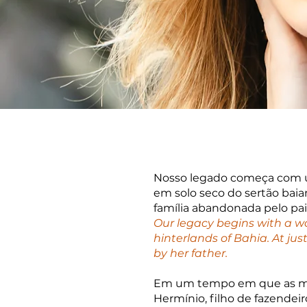
Nosso legado começa com u
em solo seco do sertão bai
família abandonada pelo pai
Our legacy begins with a w
hinterlands of Bahia. At ju
by her father.
Em um tempo em que as mulh
Hermínio, filho de fazendei