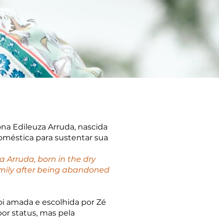
 Edileuza Arruda, nascida
méstica para sustentar sua
 Arruda, born in the dry
family after being abandoned
i amada e escolhida por Zé
por status, mas pela