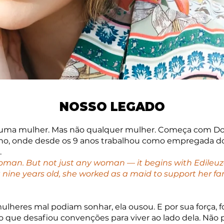
NOSSO LEGADO
ma mulher. Mas não qualquer mulher. Começa com Dona
ano, onde desde os 9 anos trabalhou como empregada do
.
oman. But not just any woman — it begins with Edileuza
st nine years old, she worked as a maid to support her 
eres mal podiam sonhar, ela ousou. E por sua força, fo
ro que desafiou convenções para viver ao lado dela. Não 