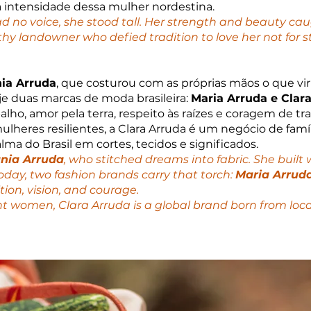
a intensidade dessa mulher nordestina.
 no voice, she stood tall. Her strength and beauty cau
thy landowner who defied tradition to love her not for s
ia Arruda
, que costurou com as próprias mãos o que viri
e duas marcas de moda brasileira:
Maria Arruda e Clar
lho, amor pela terra, respeito às raízes e coragem de tr
ulheres resilientes, a Clara Arruda é um negócio de famí
alma do Brasil em cortes, tecidos e significados.
nia Arruda
, who stitched dreams into fabric. She buil
day, two fashion brands carry that torch:
Maria Arrud
tion, vision, and courage.
ent women, Clara Arruda is a global brand born from loca
.