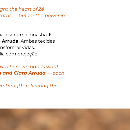
ght the heart of Zé
tatus — but for the power in
a a ser uma dinastia. E
a Arruda
. Ambas tecidas
ansformar vidas.
lia com projeção
t with her own hands what
a and Clara Arruda
— each
l strength, reflecting the