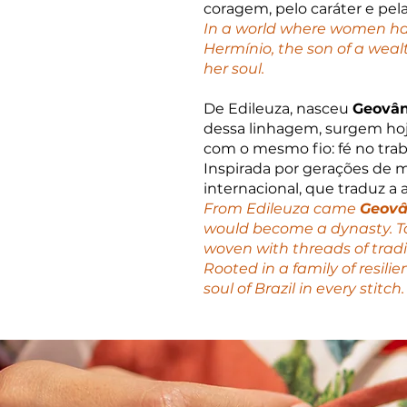
coragem, pelo caráter e pel
In a world where women had
Hermínio, the son of a weal
her soul.
De Edileuza, nasceu
Geovân
dessa linhagem, surgem hoj
com o mesmo fio: fé no traba
Inspirada por gerações de m
internacional, que traduz a 
From Edileuza came
Geovâ
would become a dynasty. To
woven with threads of tradi
Rooted in a family of resili
soul of Brazil in every stitch