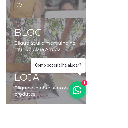
BLOG
Clique aqui e mergulhe no
mundo Clara Arruda.
Como poderia lhe ajudar?
LOJA
1
Clique e conheçar nossos
produtos.
YOUTUBE