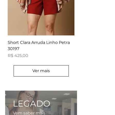
Short Clara Arruda Linho Petra
30197
Preço
R$ 425,00
Ver mais
LEGADO
Vem saber mais