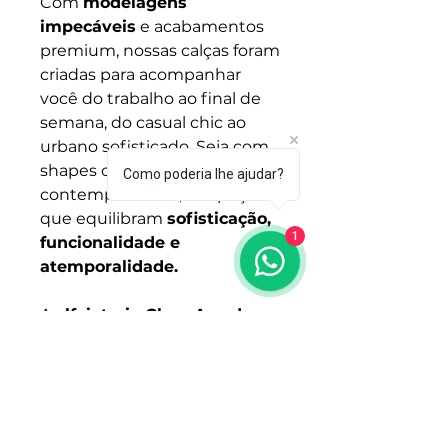
Com
modelagens
impecáveis
e acabamentos
premium, nossas calças foram
criadas para acompanhar
você do trabalho ao final de
semana, do casual chic ao
urbano sofisticado. Seja com
shapes clássicos ou recortes
Como poderia lhe ajudar?
contemporâneos, são peças
que equilibram
sofisticação,
1
funcionalidade e
atemporalidade.
A
alfaiataria Clara Arruda
,
com cintura alta e cintos
forrados, é uma queridinha
das mulheres que buscam
estilo com estrutura
.
Versáteis, essas calças