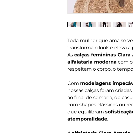
Toda mulher que ama se ves
transforma o look e eleva a
As
calças femininas Clara
alfaiataria moderna
com o 
respeitam o corpo, o temp
Com
modelagens impecáv
nossas calças foram criada
ao final de semana, do casua
com shapes clássicos ou re
que equilibram
sofisticaçã
atemporalidade.