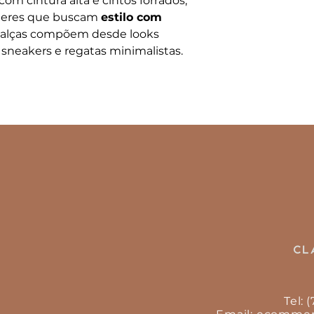
 com cintura alta e cintos forrados,
heres que buscam
estilo com
s calças compõem desde looks
sneakers e regatas minimalistas.
Tel: 