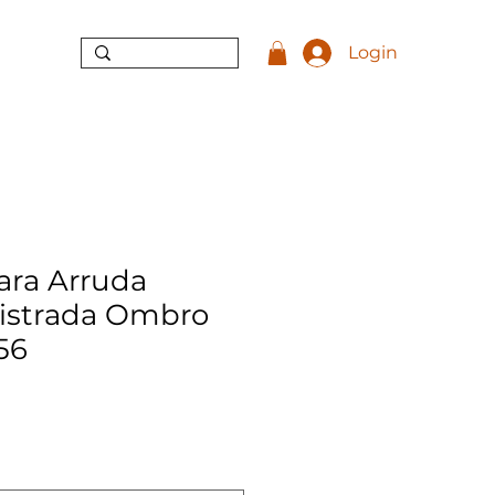
Login
ara Arruda
 Listrada Ombro
156