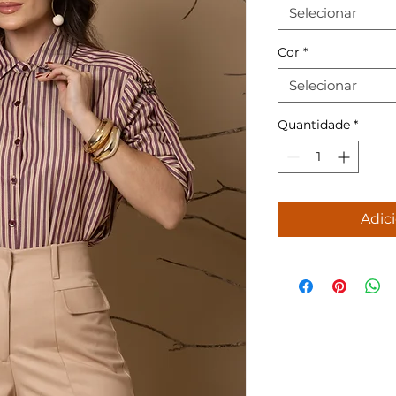
Selecionar
Cor
*
Selecionar
Quantidade
*
Adici