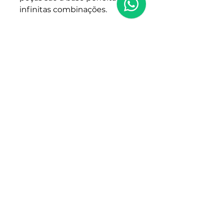
infinitas combinações.
Aqui na
Clara Arruda
, cada
blusa carrega um significado:
✨ É feita com
mão de obra
100% nacional
✨ Gera impacto social real na
nossa comunidade produtiva
✨ Respeita o meio ambiente
e promove um
consumo
consciente
Mais do que vestir,
nossas
peças representam uma
moda afetiva, ética e feita
com orgulho nordestino.