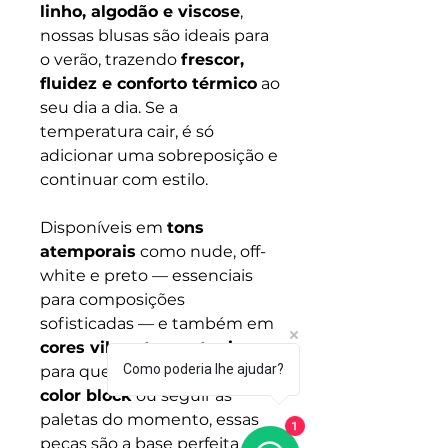
linho, algodão e viscose
,
nossas blusas são ideais para
o verão, trazendo
frescor,
fluidez e conforto térmico
ao
seu dia a dia. Se a
temperatura cair, é só
adicionar uma sobreposição e
continuar com estilo.
Disponíveis em
tons
atemporais
como nude, off-
white e preto — essenciais
para composições
sofisticadas — e também em
cores vibrantes e atuais
Como poderia lhe ajudar?
para quem ama brincar com
color block
ou seguir as
paletas do momento, essas
1
peças são a base perfeita para