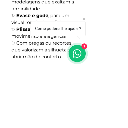
modelagens que exaltam a
feminilidade:
✨
Evasê e godê
, para um
visual romântico e fluido
Como poderia lhe ajudar?
✨
Plissadas
, para quem ama
movimento e elegância
✨ Com pregas ou recortes
1
que valorizam a silhueta sem
abrir mão do conforto
São peças que te
acompanham em diferentes
momentos e expressam o
seu estilo com naturalidade,
seja em cores neutras e
atemporais ou em estampas
exclusivas que traduzem o
nosso Brasil — florais, tropicais
e minimalistas.