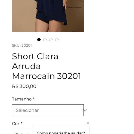
SKU: 30201
Short Clara
Arruda
Marrocain 30201
Preço
R$ 300,00
Tamanho
*
Cor
*
Como poderia lhe ajudar?