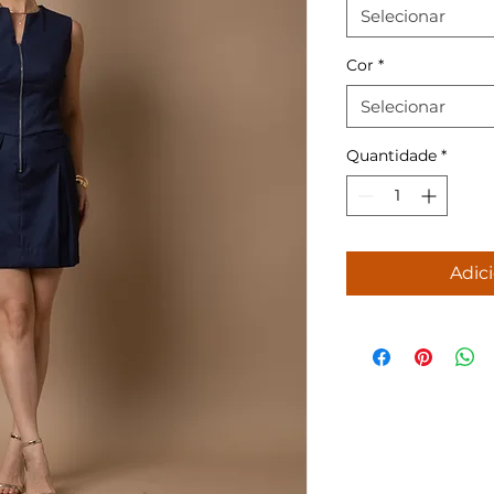
Selecionar
Cor
*
Selecionar
Quantidade
*
Adici