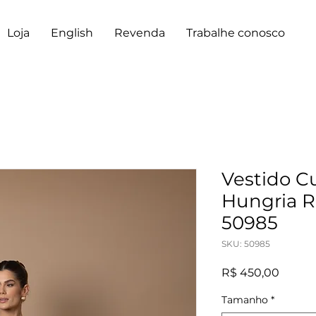
Loja
English
Revenda
Trabalhe conosco
Vestido C
Hungria R
50985
SKU: 50985
Preço
R$ 450,00
Tamanho
*